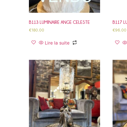
B113 LUMINAIRE ANGE CELESTE
B117 L
€
180.00
€
96.00
Lire la suite