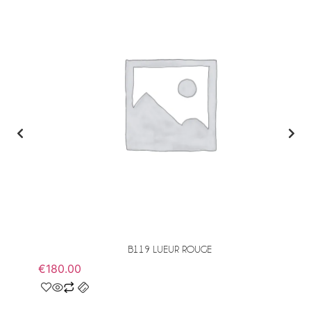
B119 LUEUR ROUGE
€
180.00
€