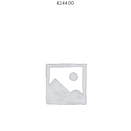
0
€
144.00
sur
5