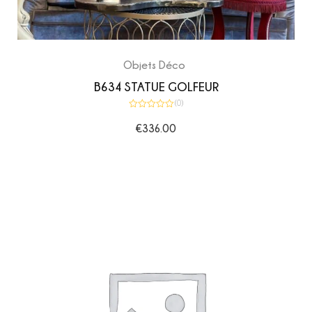
Objets Déco
B634 STATUE GOLFEUR
(0)
Note
0
€
336.00
sur
5