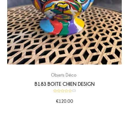
Objets Déco
B183 BOITE CHIEN DESIGN
(0)
Note
0
€
120.00
sur
5