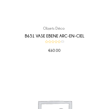
Objets Déco
B651 VASE EBENE ARC-EN-CIEL
(0)
Note
0
€
60.00
sur
5