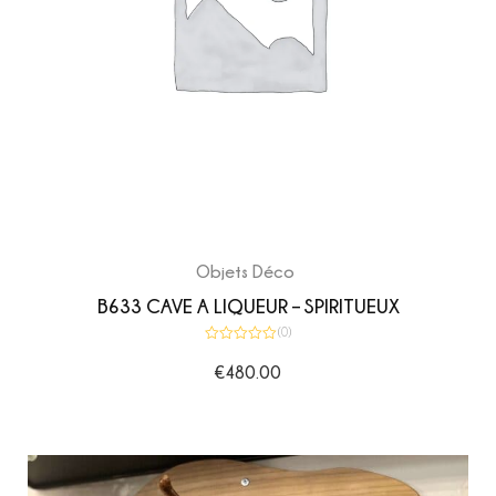
Objets Déco
B633 CAVE A LIQUEUR – SPIRITUEUX
(0)
Note
0
€
480.00
sur
5