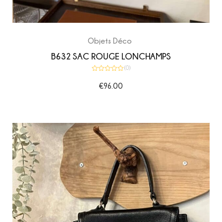
Objets Déco
B632 SAC ROUGE LONCHAMPS
(0)
Note
0
€
96.00
sur
5