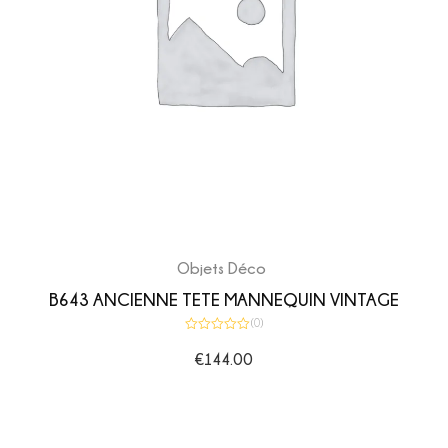
Objets Déco
B643 ANCIENNE TETE MANNEQUIN VINTAGE
(0)
Note
0
€
144.00
sur
5