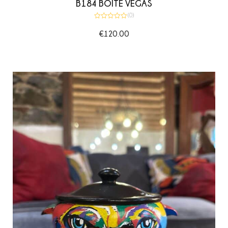
B184 BOITE VEGAS
(0)
Note
0
€
120.00
sur
5