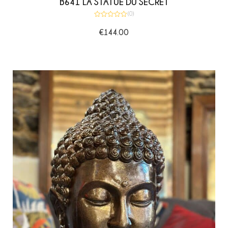
B641 LA STATUE DU SECRET
(0)
Note
0
€
144.00
sur
5