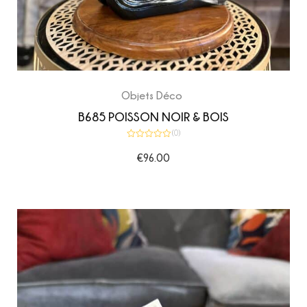
Objets Déco
B685 POISSON NOIR & BOIS
(0)
Note
0
€
96.00
sur
5