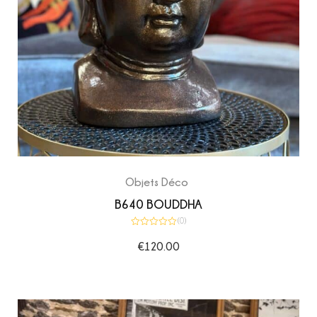
Objets Déco
B640 BOUDDHA
(0)
Note
0
€
120.00
sur
5