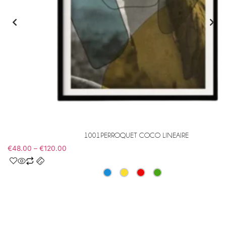
1001PERROQUET COCO LINEAIRE
€
48.00
–
€
120.00