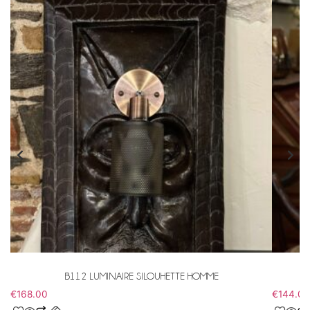
B112 LUMINAIRE SILOUHETTE HOMME
€
168.00
€
144.00