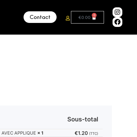
0
Contact
€
0.00
Sous-total
€
1.20
E AVEC APPLIQUE
× 1
(TTC)