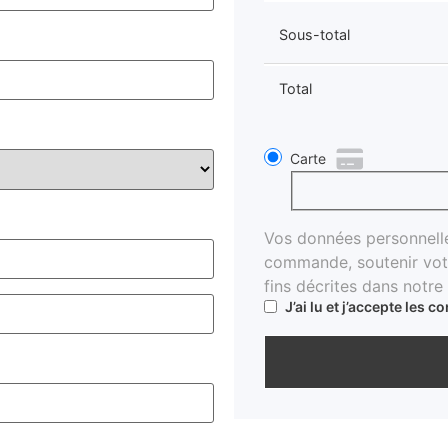
Sous-total
Total
Carte
Vos données personnelles
commande, soutenir votr
fins décrites dans notre
J’ai lu et j’accepte les
co