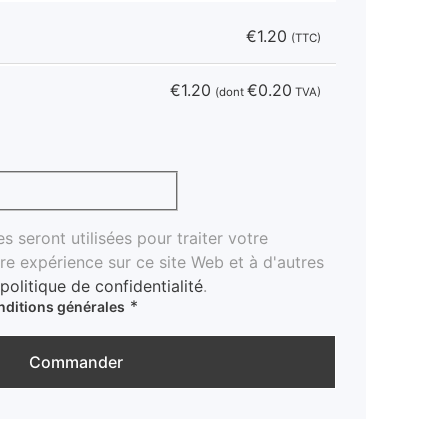
€
1.20
(TTC)
€
1.20
€
0.20
(dont
TVA)
 seront utilisées pour traiter votre
e expérience sur ce site Web et à d'autres
politique de confidentialité
.
*
nditions générales
Commander