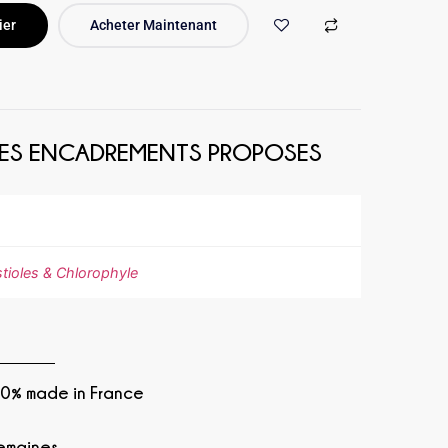
ier
Acheter Maintenant
 LES ENCADREMENTS PROPOSES
ne, Orange, Vert
tioles & Chlorophyle
00% made in France
semaines