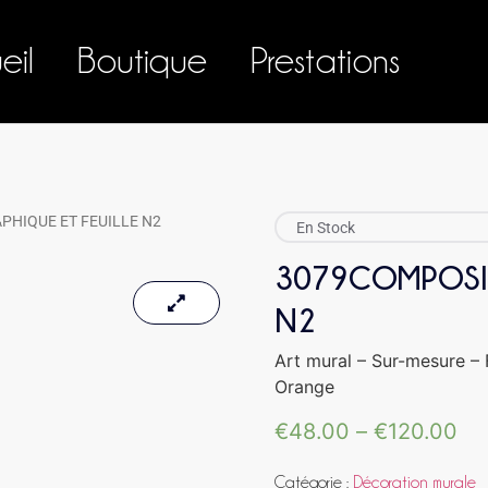
eil
Boutique
Prestations
PHIQUE ET FEUILLE N2
En Stock
3079COMPOSIT
N2
Art mural – Sur-mesure – 
Orange
€
48.00
–
€
120.00
Catégorie :
Décoration murale