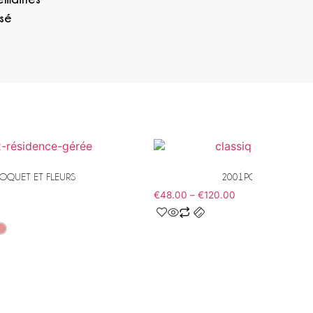
isé
OQUET ET FLEURS
2001PORTRAIT GRAPH
€
48.00
–
€
120.00