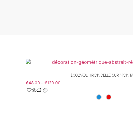
1002VOL HIRONDELLE SUR MONT
€
48.00
–
€
120.00