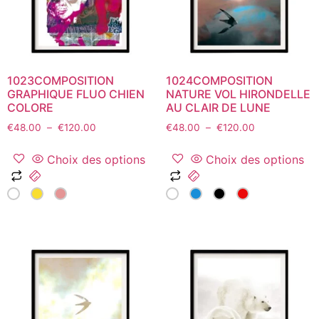
sur
sur
la
la
page
page
du
du
produit
1023COMPOSITION
1024COMPOSITION
produit
GRAPHIQUE FLUO CHIEN
NATURE VOL HIRONDELLE
COLORE
AU CLAIR DE LUNE
Plage
Plage
€
48.00
–
€
120.00
€
48.00
–
€
120.00
de
de
prix :
prix :
Choix des options
Choix des options
€48.00
€48.00
Ce
Ce
à
à
produit
produit
€120.00
€120.00
a
a
plusieurs
plusieurs
variations.
variations.
Les
Les
options
options
peuvent
peuvent
être
être