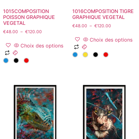
du
du
1015COMPOSITION
1016COMPOSITION TIGRE
produit
produit
POISSON GRAPHIQUE
GRAPHIQUE VEGETAL
VEGETAL
Plage
€
48.00
–
€
120.00
Plage
€
48.00
–
€
120.00
de
de
prix :
Choix des options
prix :
€48.00
Choix des options
Ce
€48.00
à
Ce
produit
à
€120.00
produit
a
€120.00
a
plusieurs
plusieurs
variations.
variations.
Les
Les
options
options
peuvent
peuvent
être
être
choisies
choisies
sur
sur
la
la
page