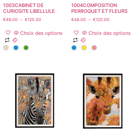
1003CABINET DE
1004COMPOSITION
produit
produit
CURIOSITE LIBELLULE
PERROQUET ET FLEURS
Plage
Plage
€
48.00
–
€
120.00
€
48.00
–
€
120.00
de
de
prix :
prix :
Choix des options
Choix des options
€48.00
€48.00
Ce
Ce
à
à
produit
produit
€120.00
€120.00
a
a
plusieurs
plusieurs
variations.
variations.
Les
Les
options
options
peuvent
peuvent
être
être
choisies
choisies
sur
sur
la
la
page
page
du
du