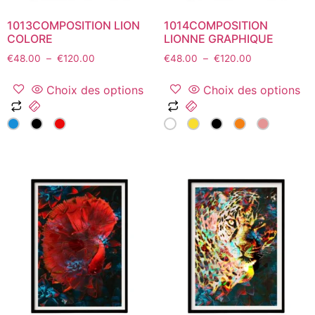
du
du
1013COMPOSITION LION
1014COMPOSITION
produit
produit
COLORE
LIONNE GRAPHIQUE
Plage
Plage
€
48.00
–
€
120.00
€
48.00
–
€
120.00
de
de
prix :
prix :
Choix des options
Choix des options
€48.00
€48.00
Ce
Ce
à
à
produit
produit
€120.00
€120.00
a
a
plusieurs
plusieurs
variations.
variations.
Les
Les
options
options
peuvent
peuvent
être
être
choisies
choisies
sur
sur
la
la
page
page