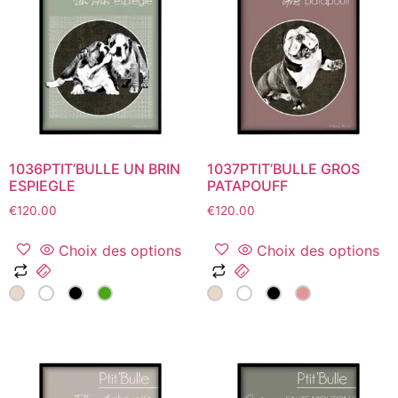
options
peuvent
peuvent
être
être
choisies
choisies
sur
sur
la
la
page
page
du
du
produit
1036PTIT’BULLE UN BRIN
1037PTIT’BULLE GROS
produit
ESPIEGLE
PATAPOUFF
€
120.00
€
120.00
Choix des options
Choix des options
Ce
Ce
produit
produit
a
a
plusieurs
plusieurs
variations.
variations.
Les
Les