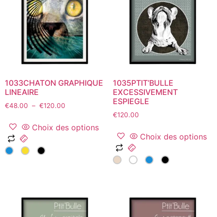
peuvent
être
être
choisies
choisies
sur
sur
la
la
page
page
du
du
produit
1033CHATON GRAPHIQUE
1035PTIT’BULLE
produit
LINEAIRE
EXCESSIVEMENT
ESPIEGLE
Plage
€
48.00
–
€
120.00
de
€
120.00
prix :
Choix des options
€48.00
Choix des options
Ce
à
Ce
produit
€120.00
produit
a
a
plusieurs
plusieurs
variations.
variations.
Les
Les
options