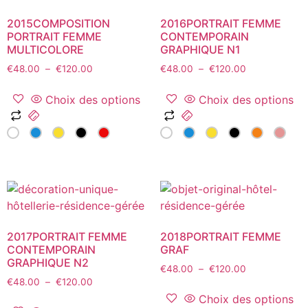
options
page
peuvent
du
2015COMPOSITION
2016PORTRAIT FEMME
être
PORTRAIT FEMME
CONTEMPORAIN
produit
MULTICOLORE
GRAPHIQUE N1
choisies
sur
Plage
Plage
€
48.00
–
€
120.00
€
48.00
–
€
120.00
de
de
la
prix :
prix :
Choix des options
Choix des options
page
€48.00
€48.00
Ce
Ce
du
à
à
produit
produit
produit
€120.00
€120.00
a
a
plusieurs
plusieurs
variations.
variations.
Les
Les
options
options
peuvent
peuvent
2017PORTRAIT FEMME
2018PORTRAIT FEMME
être
être
CONTEMPORAIN
GRAF
GRAPHIQUE N2
choisies
choisies
Plage
€
48.00
–
€
120.00
sur
sur
Plage
€
48.00
–
€
120.00
de
de
prix :
la
la
Choix des options