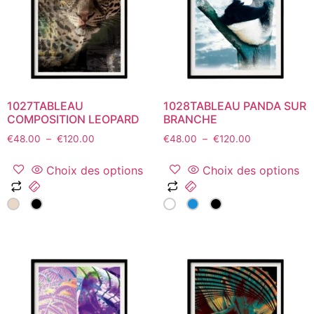
être
être
choisies
choisies
sur
sur
la
la
page
page
du
du
1027TABLEAU
1028TABLEAU PANDA SUR
produit
produit
COMPOSITION LEOPARD
BRANCHE
Plage
Plage
€
48.00
–
€
120.00
€
48.00
–
€
120.00
de
de
prix :
prix :
Choix des options
Choix des options
€48.00
€48.00
Ce
Ce
à
à
produit
produit
€120.00
€120.00
a
a
plusieurs
plusieurs
variations.
variations.
Les
Les
options
options
peuvent
peuvent