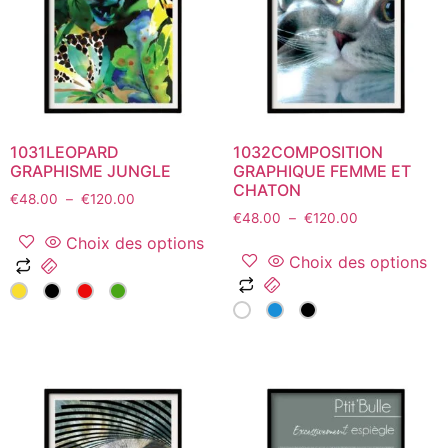
être
être
choisies
choisies
sur
sur
la
la
page
page
du
du
1031LEOPARD
1032COMPOSITION
produit
produit
GRAPHISME JUNGLE
GRAPHIQUE FEMME ET
CHATON
Plage
€
48.00
–
€
120.00
Plage
de
€
48.00
–
€
120.00
de
prix :
Choix des options
prix :
€48.00
Choix des options
Ce
€48.00
à
Ce
produit
à
€120.00
produit
a
€120.00
a
plusieurs
plusieurs
variations.
variations.
Les
Les
options
options
peuvent