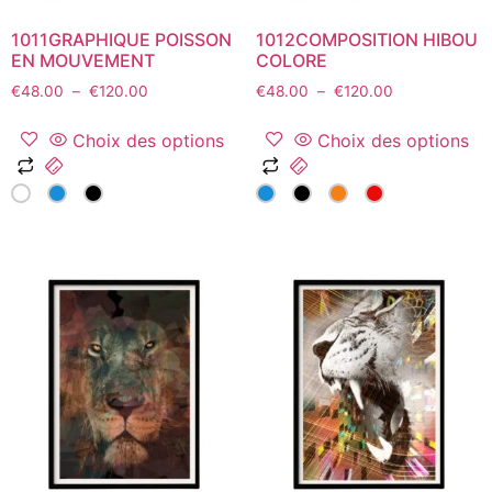
du
produit
1011GRAPHIQUE POISSON
1012COMPOSITION HIBOU
produit
EN MOUVEMENT
COLORE
Plage
Plage
€
48.00
–
€
120.00
€
48.00
–
€
120.00
de
de
prix :
prix :
Choix des options
Choix des options
€48.00
€48.00
Ce
Ce
à
à
produit
produit
€120.00
€120.00
a
a
plusieurs
plusieurs
variations.
variations.
Les
Les
options
options
peuvent
peuvent
être
être
choisies
choisies
sur
sur
la
la
page
page