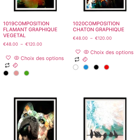
la
page
page
du
du
produit
1019COMPOSITION
1020COMPOSITION
produit
FLAMANT GRAPHIQUE
CHATON GRAPHIQUE
VEGETAL
Plage
€
48.00
–
€
120.00
Plage
€
48.00
–
€
120.00
de
de
prix :
Choix des options
prix :
€48.00
Choix des options
Ce
€48.00
à
Ce
produit
à
€120.00
produit
a
€120.00
a
plusieurs
plusieurs
variations.
variations.
Les
Les
options
options
peuvent
peuvent
être
être
choisies
choisies
sur