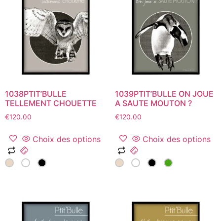
options
options
peuvent
peuvent
être
être
choisies
choisies
sur
sur
la
la
page
page
du
du
1038PTIT’BULLE
1039PTIT’BULLE ON JOUE
produit
produit
TELLEMENT CHOUETTE
A SAUTE MOUTON ?
€
120.00
€
120.00
Choix des options
Choix des options
Ce
Ce
produit
produit
a
a
plusieurs
plusieurs
variations.
variations.
Les
Les