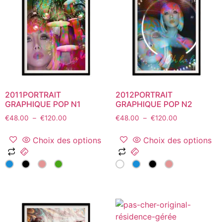
options
options
peuvent
peuvent
être
être
choisies
choisies
sur
sur
la
la
page
page
du
du
2011PORTRAIT
2012PORTRAIT
produit
produit
GRAPHIQUE POP N1
GRAPHIQUE POP N2
Plage
Plage
€
48.00
–
€
120.00
€
48.00
–
€
120.00
de
de
prix :
prix :
Choix des options
Choix des options
€48.00
€48.00
Ce
Ce
à
à
produit
produit
€120.00
€120.00
a
a
plusieurs
plusieurs
variations.
variations.
Les
Les