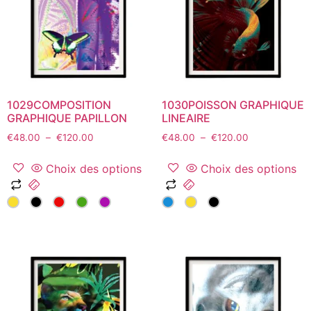
être
être
choisies
choisies
sur
sur
la
la
page
page
du
du
1029COMPOSITION
1030POISSON GRAPHIQUE
produit
produit
GRAPHIQUE PAPILLON
LINEAIRE
Plage
Plage
€
48.00
–
€
120.00
€
48.00
–
€
120.00
de
de
prix :
prix :
Choix des options
Choix des options
€48.00
€48.00
Ce
Ce
à
à
produit
produit
€120.00
€120.00
a
a
plusieurs
plusieurs
variations.
variations.
Les
Les
options
options
peuvent
peuvent