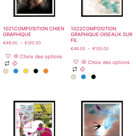
sur
la
la
page
page
du
du
produit
1021COMPOSITION CHIEN
1022COMPOSITION
produit
GRAPHIQUE
GRAPHIQUE OISEAUX SUR
FIL
Plage
€
48.00
–
€
120.00
Plage
de
€
48.00
–
€
120.00
de
prix :
Choix des options
prix :
€48.00
Choix des options
Ce
€48.00
à
Ce
produit
à
€120.00
produit
a
€120.00
a
plusieurs
plusieurs
variations.
variations.
Les
Les
options
options
peuvent
peuvent
être
être
choisies
choisies