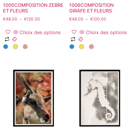
1005COMPOSITION ZEBRE
1006COMPOSITION
produit
produit
ET FLEURS
GIRAFE ET FLEURS
Plage
Plage
€
48.00
–
€
120.00
€
48.00
–
€
120.00
de
de
prix :
prix :
Choix des options
Choix des options
€48.00
€48.00
Ce
Ce
à
à
produit
produit
€120.00
€120.00
a
a
plusieurs
plusieurs
variations.
variations.
Les
Les
options
options
peuvent
peuvent
être
être
choisies
choisies
sur
sur
la
la
page
page
du
du