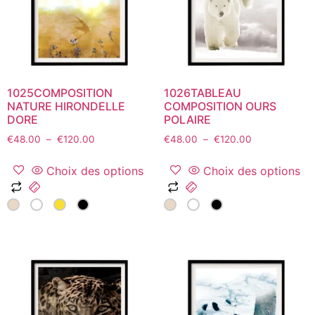
choisies
choisies
sur
sur
la
la
page
page
du
du
1025COMPOSITION
1026TABLEAU
produit
produit
NATURE HIRONDELLE
COMPOSITION OURS
DORE
POLAIRE
Plage
Plage
€
48.00
–
€
120.00
€
48.00
–
€
120.00
de
de
prix :
prix :
Choix des options
Choix des options
€48.00
€48.00
Ce
Ce
à
à
produit
produit
€120.00
€120.00
a
a
plusieurs
plusieurs
variations.
variations.
Les
Les
options
options
peuvent
peuvent