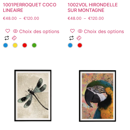
1001PERROQUET COCO
1002VOL HIRONDELLE
LINEAIRE
SUR MONTAGNE
Plage
Plage
€
48.00
–
€
120.00
€
48.00
–
€
120.00
de
de
prix :
prix :
Choix des options
Choix des options
€48.00
€48.00
Ce
Ce
à
à
produit
produit
€120.00
€120.00
a
a
plusieurs
plusieurs
variations.
variations.
Les
Les
options
options
peuvent
peuvent
être
être
choisies
choisies
sur
sur
la
la
page
page
du
du