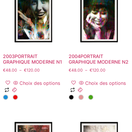
options
options
peuvent
peuvent
être
être
choisies
choisies
sur
sur
la
la
page
page
du
du
2003PORTRAIT
2004PORTRAIT
produit
produit
GRAPHIQUE MODERNE N1
GRAPHIQUE MODERNE N2
Plage
Plage
€
48.00
–
€
120.00
€
48.00
–
€
120.00
de
de
prix :
prix :
Choix des options
Choix des options
€48.00
€48.00
Ce
Ce
à
à
produit
produit
€120.00
€120.00
a
a
plusieurs
plusieurs
variations.
variations.
Les
Les