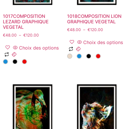
page
du
du
produit
1017COMPOSITION
1018COMPOSITION LION
produit
LEZARD GRAPHIQUE
GRAPHIQUE VEGETAL
VEGETAL
Plage
€
48.00
–
€
120.00
Plage
€
48.00
–
€
120.00
de
de
prix :
Choix des options
prix :
€48.00
Choix des options
Ce
€48.00
à
Ce
produit
à
€120.00
produit
a
€120.00
a
plusieurs
plusieurs
variations.
variations.
Les
Les
options
options
peuvent
peuvent
être
être
choisies
choisies
sur
sur
la