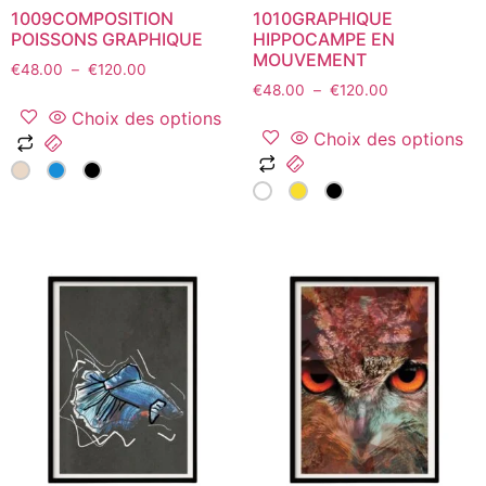
1009COMPOSITION
1010GRAPHIQUE
produit
produit
POISSONS GRAPHIQUE
HIPPOCAMPE EN
MOUVEMENT
Plage
€
48.00
–
€
120.00
Plage
de
€
48.00
–
€
120.00
de
prix :
Choix des options
prix :
€48.00
Choix des options
Ce
€48.00
à
Ce
produit
à
€120.00
produit
a
€120.00
a
plusieurs
plusieurs
variations.
variations.
Les
Les
options
options
peuvent
peuvent
être
être
choisies
choisies
sur
sur
la
la
page
page
du