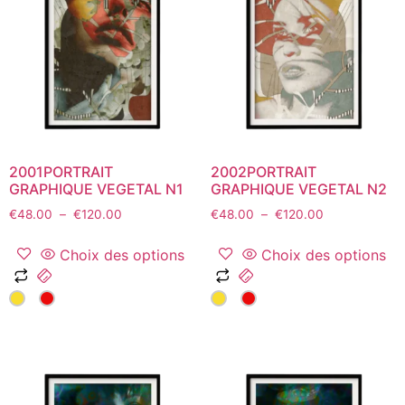
options
options
peuvent
peuvent
être
être
choisies
choisies
sur
sur
la
la
page
page
du
du
2001PORTRAIT
2002PORTRAIT
produit
produit
GRAPHIQUE VEGETAL N1
GRAPHIQUE VEGETAL N2
Plage
Plage
€
48.00
–
€
120.00
€
48.00
–
€
120.00
de
de
prix :
prix :
Choix des options
Choix des options
€48.00
€48.00
Ce
Ce
à
à
produit
produit
€120.00
€120.00
a
a
plusieurs
plusieurs
variations.
variations.
Les
Les