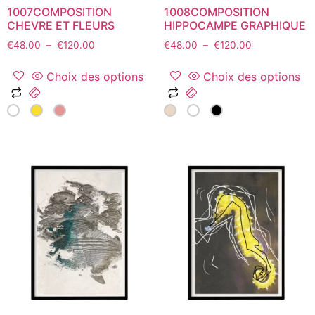
1007COMPOSITION
1008COMPOSITION
produit
produit
CHEVRE ET FLEURS
HIPPOCAMPE GRAPHIQUE
Plage
Plage
€
48.00
–
€
120.00
€
48.00
–
€
120.00
de
de
prix :
prix :
Choix des options
Choix des options
€48.00
€48.00
Ce
Ce
à
à
produit
produit
€120.00
€120.00
a
a
plusieurs
plusieurs
variations.
variations.
Les
Les
options
options
peuvent
peuvent
être
être
choisies
choisies
sur
sur
la
la
page
page
du
du