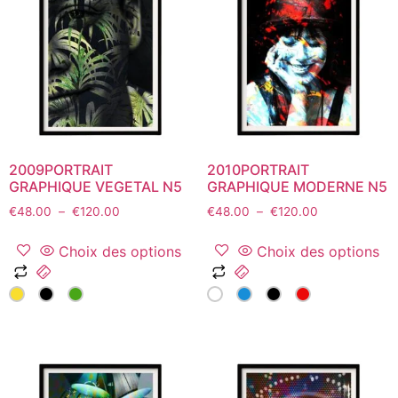
options
options
peuvent
peuvent
être
être
choisies
choisies
sur
sur
la
la
page
page
du
du
2009PORTRAIT
2010PORTRAIT
produit
produit
GRAPHIQUE VEGETAL N5
GRAPHIQUE MODERNE N5
Plage
Plage
€
48.00
–
€
120.00
€
48.00
–
€
120.00
de
de
prix :
prix :
Choix des options
Choix des options
€48.00
€48.00
Ce
Ce
à
à
produit
produit
€120.00
€120.00
a
a
plusieurs
plusieurs
variations.
variations.
Les
Les