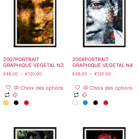
options
options
peuvent
peuvent
être
être
choisies
choisies
sur
sur
la
la
page
page
du
du
2007PORTRAIT
2008PORTRAIT
produit
produit
GRAPHIQUE VEGETAL N3
GRAPHIQUE VEGETAL N4
Plage
Plage
€
48.00
–
€
120.00
€
48.00
–
€
120.00
de
de
prix :
prix :
Choix des options
Choix des options
€48.00
€48.00
Ce
Ce
à
à
produit
produit
€120.00
€120.00
a
a
plusieurs
plusieurs
variations.
variations.
Les
Les