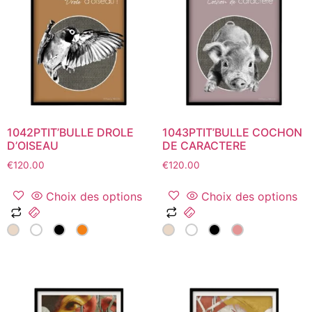
options
options
peuvent
peuvent
être
être
choisies
choisies
sur
sur
la
la
page
page
du
du
1042PTIT’BULLE DROLE
1043PTIT’BULLE COCHON
produit
produit
D’OISEAU
DE CARACTERE
€
120.00
€
120.00
Choix des options
Choix des options
Ce
Ce
produit
produit
a
a
plusieurs
plusieurs
variations.
variations.
Les
Les