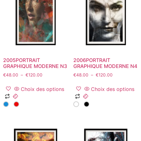
options
options
peuvent
peuvent
être
être
choisies
choisies
sur
sur
la
la
page
page
du
du
2005PORTRAIT
2006PORTRAIT
produit
produit
GRAPHIQUE MODERNE N3
GRAPHIQUE MODERNE N4
Plage
Plage
€
48.00
–
€
120.00
€
48.00
–
€
120.00
de
de
prix :
prix :
Choix des options
Choix des options
€48.00
€48.00
Ce
Ce
à
à
produit
produit
€120.00
€120.00
a
a
plusieurs
plusieurs
variations.
variations.
Les
Les